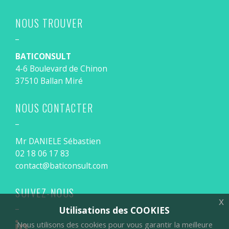
NOUS TROUVER
_
BATICONSULT
4-6 Boulevard de Chinon
37510 Ballan Miré
NOUS CONTACTER
_
Mr DANIELE Sébastien
02 18 06 17 83
contact@baticonsult.com
SUIVEZ-NOUS
x
_
Utilisations des COOKIES
Nous utilisons des cookies pour vous garantir la meilleure